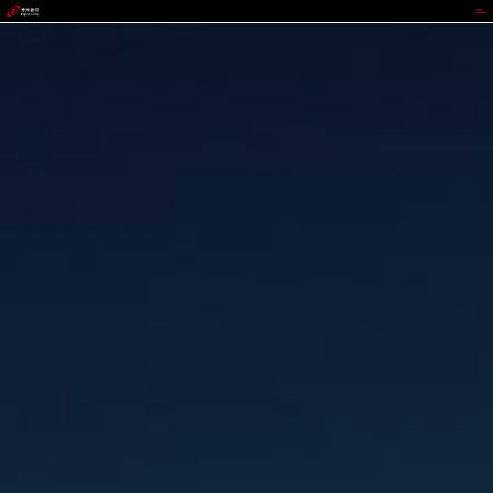
90.cc