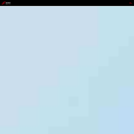
90.cc