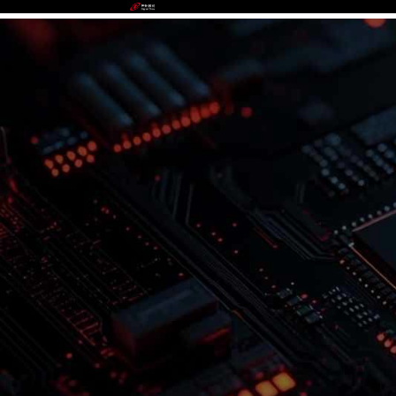
90.cc