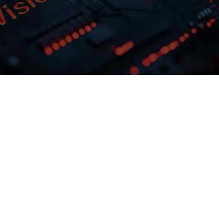
多模态多层级知识库权限管理
激活企业数据资产
据业务需求灵活
90.cc问学支持文本、、、、图
试最佳实践效
片、、、、音视频、、
调训练工具
等结构化与非结构化知识格式有效整
合，，，， 可结合访问权限进行
预约专家咨询
下载90.cc问学介绍
率低的问
制，，保障数据安全，，