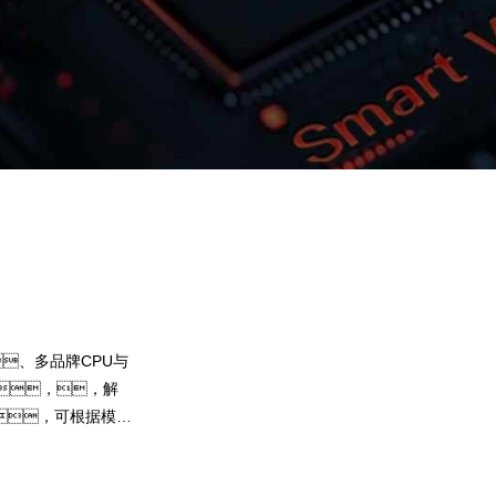
90.cc问学
智算基础设施
算力调度加速
智算中心
国内外主流模型一键调用
企业私有模型高效微调训练
、多品牌CPU与
提供40+基础大模型，，，可根
，，解
选择开发应用，，，，尝
，可根据模
果。。90.cc问学提供完整私有模型微
，，，
集，，，帮助企业定制专属大模
预约专家咨询
下载90.cc问学介绍
键核心算力GPU
型，，，，解决模型应用准确