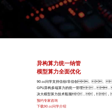
异构算力统一纳管
模型算力全面优化
90.cc问学支持信创/非信创、、
GPU异构多端算力的统一管理，，
决大模型算力技术瓶颈，，，
型、、、芯片类型，
预约专家咨询
下载90.cc问学介绍
弹性调度，，，，提高关